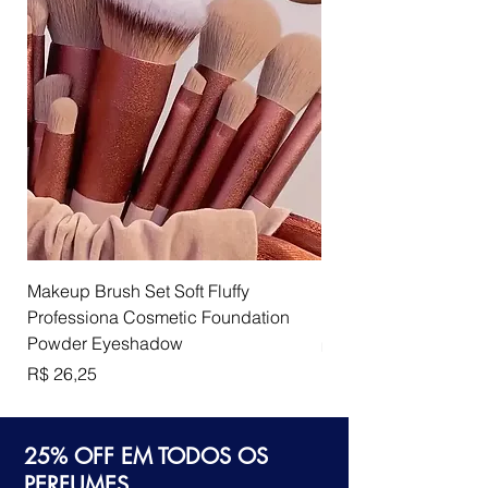
g
r
a
m
a
s
Makeup Brush Set Soft Fluffy
Lip Luster Lip Gloss
Professiona Cosmetic Foundation
Preço
R$ 85,75
Powder Eyeshadow
R$ 3.087,00
R
Preço
R$ 26,25
$
3
.
25% OFF EM TODOS OS
0
8
PERFUMES
7