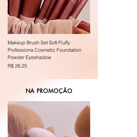
Makeup Brush Set Soft Fluffy
Lip Luster Lip Gloss
Professiona Cosmetic Foundation
Preço
R$ 85,75
Powder Eyeshadow
R$ 3.087,00
R
Preço
R$ 26,25
$
3
.
0
NA PROMOÇÃO
8
7
,
0
0
p
o
r
3
6