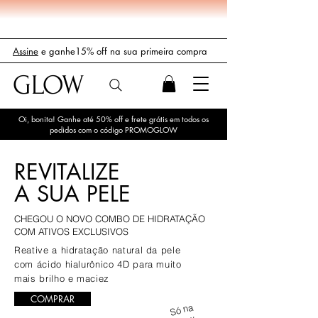
Assine
e ganhe15% off na sua primeira compra
GLOW
Oi, bonita! Ganhe até 50% off e frete grátis em todos os
pedidos com o código PROMOGLOW
REVITALIZE
A SUA PELE
CHEGOU O NOVO COMBO DE HIDRATAÇÃO
COM ATIVOS EXCLUSIVOS
Reative a hidratação natural da pele
com ácido hialurônico 4D para muito
mais brilho e maciez
COMPRAR
Só na