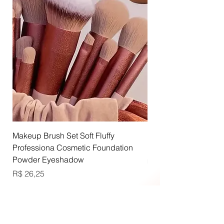
g
r
a
m
a
s
Makeup Brush Set Soft Fluffy
Lip Luster Lip Gloss
Professiona Cosmetic Foundation
Preço
R$ 85,75
Powder Eyeshadow
R$ 3.087,00
R
Preço
R$ 26,25
$
3
.
Promoção
0
8