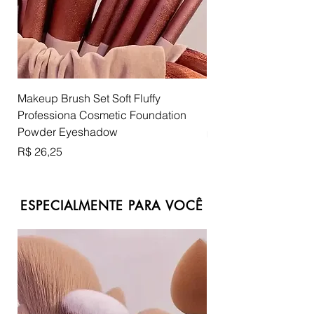
Makeup Brush Set Soft Fluffy
Lip Luster Lip Gloss
Professiona Cosmetic Foundation
Preço
R$ 85,75
Powder Eyeshadow
R$ 3.087,00
R
Preço
R$ 26,25
$
3
.
0
ESPECIALMENTE PARA VOCÊ
8
7
,
0
0
p
o
r
3
6