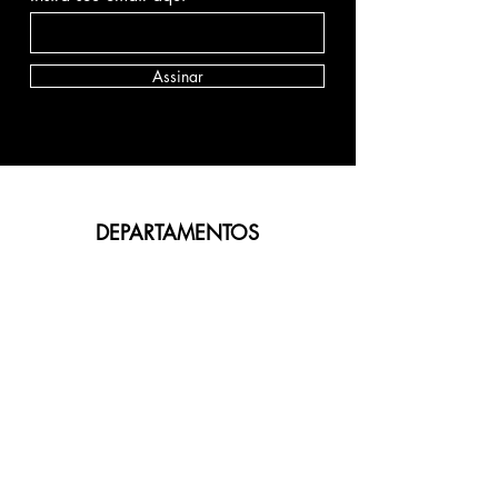
Assinar
DEPARTAMENTOS
Skincare
Cabelo
Maquiagem
Corpo
Acessórios
Perfumes
Promoções
SOBRE GLOW
Sobre nós